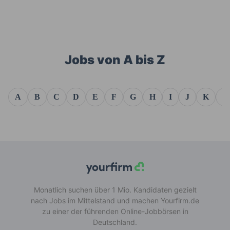
Jobs von A bis Z
A
B
C
D
E
F
G
H
I
J
K
L
Monatlich suchen über 1 Mio. Kandidaten gezielt
nach Jobs im Mittelstand und machen Yourfirm.de
zu einer der führenden Online-Jobbörsen in
Deutschland.