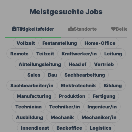
Meistgesuchte Jobs
Tätigkeitsfelder
Standorte
Belieb
Vollzeit
Festanstellung
Home-Office
Remote
Teilzeit
Kraftwerker/in
Leitung
Abteilungsleitung
Head of
Vertrieb
Sales
Bau
Sachbearbeitung
Sachbearbeiter/in
Elektrotechnik
Bildung
Manufacturing
Produktion
Fertigung
Technician
Techniker/in
Ingenieur/in
Ausbildung
Mechanik
Mechaniker/in
Innendienst
Backoffice
Logistics