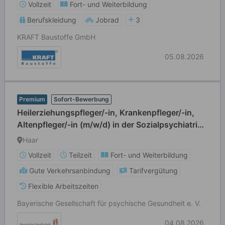
Vollzeit
Fort- und Weiterbildung
Berufskleidung
Jobrad
3
KRAFT Baustoffe GmbH
05.08.2026
Premium
Sofort-Bewerbung
Heilerziehungspfleger/-in, Krankenpfleger/-in,
Altenpfleger/-in (m/w/d) in der Sozialpsychiatrie -
Vollzeit / Teilzeit
Haar
Vollzeit
Teilzeit
Fort- und Weiterbildung
Gute Verkehrsanbindung
Tarifvergütung
Flexible Arbeitszeiten
Bayerische Gesellschaft für psychische Gesundheit e. V.
04.08.2026