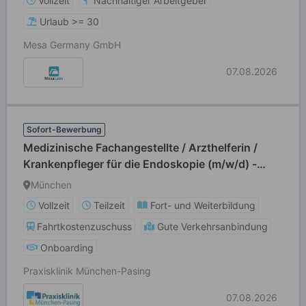
Vollzeit
Nachhaltiger Arbeitgeber
Urlaub >= 30
Mesa Germany GmbH
07.08.2026
Sofort-Bewerbung
Medizinische Fachangestellte / Arzthelferin /
Krankenpfleger für die Endoskopie (m/w/d) -
Vollzeit / Teilzeit
München
Vollzeit
Teilzeit
Fort- und Weiterbildung
Fahrtkostenzuschuss
Gute Verkehrsanbindung
Onboarding
Praxisklinik München-Pasing
07.08.2026