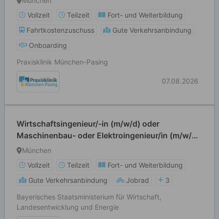
München
Vollzeit
Teilzeit
Fort- und Weiterbildung
Fahrtkostenzuschuss
Gute Verkehrsanbindung
Onboarding
Praxisklinik München-Pasing
07.08.2026
Wirtschaftsingenieur/-in (m/w/d) oder
Maschinenbau- oder Elektroingenieur/in (m/w/d)
oder Physiker/in (m/w/d)
München
Vollzeit
Teilzeit
Fort- und Weiterbildung
Gute Verkehrsanbindung
Jobrad
3
Bayerisches Staatsministerium für Wirtschaft,
Landesentwicklung und Energie