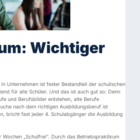
m: Wichtiger
Unternehmen ist fester Bestandteil der schulischen
 für alle Schüler. Und das ist auch gut so: Denn die
Berufsbilder entstehen, alte Berufe verschwinden.
htigen Ausbildungsberuf ist wichtiger denn je, denn wie
gänger die Ausbildung ab.
ochen „Schulfrei“. Durch das Betriebspraktikum sollen
lt gewinnen, sondern auch erste praktische
n deshalb mehrere Schülerpraktika fest im Lehrplan. In