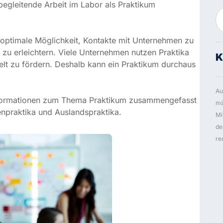
abor als Praktikum bezeichnet.
timale Möglichkeit, Kontakte mit Unternehmen zu
 erleichtern. Viele Unternehmen nutzen Praktika zudem,
K
rn. Deshalb kann ein Praktikum durchaus der erste
Au
ormationen zum Thema Praktikum zusammengefasst –
mä
ktika und Auslandspraktika.
Mi
Gl
Gr