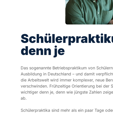
Schülerpraktiku
denn je
Das sogenannte Betriebspraktikum von Schülern in 
Ausbildung in Deutschland – und damit verpflichtend
Arbeitswelt wird immer komplexer, neue Berufe und 
Frühzeitige Orientierung bei der Suche nach dem ric
jüngste Zahlen zeigen, bricht fast jeder 4. Schulab
Schülerpraktika sind mehr als ein paar Tage oder W
Schüler nicht nur einen Eindruck von der Arbeitswe
Arbeitserfahrungen sammeln. Je nach Schulart stehe