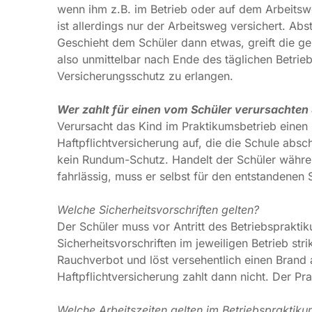
Wer zahlt für einen vom Schüler verursachte
Verursacht das Kind im Praktikumsbetrieb einen Sc
auf, die die Schule abschließen muss. Der Versich
der Schüler während des Schulpraktikums vorsätzlich
entstandenen Schaden aufkommen.
Welche Sicherheitsvorschriften gelten?
Der Schüler muss vor Antritt des Betriebspraktikum
Sicherheitsvorschriften im jeweiligen Betrieb strikt 
Rauchverbot und löst versehentlich einen Brand aus,
zahlt dann nicht. Der Praktikant haftet persönlich.
Welche Arbeitszeiten gelten im Betriebspraktik
Es gilt das Jugendarbeitsschutzgesetz. Danach darf 
Woche 40 Stunden nicht überschreiten. Aber es gi
So dürfen
Schüler unter 15 Jahren
höchstens sieb
Woche beschäftigt werden.
Jugendliche
über 15 Jahren
dürfen höchsten acht 