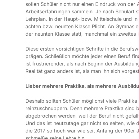
der Haupt- bzw. Mittelschule und in der Realschule
neunten Klasse Plicht. An Gymnasien findet dagege
Klasse statt, manchmal ein zweites in der elften Kla
Diese ersten vorsichtigen Schritte in die Berufsw
Schließlich möchte jeder einen Beruf finden, der S
frustrierender, als nach Beginn der Ausbildung festz
anders ist, als man ihn sich vorgestellt hat.
Lieber mehrere Praktika, als mehrere Ausbildu
Deshalb sollten Schüler möglichst viele Praktika ab
reinzuschnuppern. Denn mehrere Praktika sind bess
abgebrochen werden, weil der Beruf nicht gefällt o
das ist heutzutage gar nicht so selten, wie die hoh
so hoch war wie seit Anfang der 90er Jahre nicht m
Lehre hin.
Für Arbeitsmarktexperten sind Schülerpraktika desh