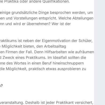
Vorstellungen entspricht. Welche Abteilungen lernt der
 er übernehmen? Wer ist der Ansprechpartner?
ikums ist neben der Eigenmotivation der Schüler, dass
keit bieten, den Arbeitsalltag kennenzulernen. Und das
Hilfsarbeiten wie aufräumen oder Kaffee kochen sind
m Idealfall sollten die Schüler während des Praktikums
inschnuppern können – durch Beobachten, Fragen stellen
zu können.
anstaltung. Deshalb ist jeder Praktikant versichert, wenn
all passiert. Außerhalb des Unternehmens ist allerdings
isdiele fallen nicht darunter. Geschieht dem Schüler
ng nicht! Der Schüler muss also unmittelbar nach Ende
n, um den vollen Versicherungsschutz zu erlangen.