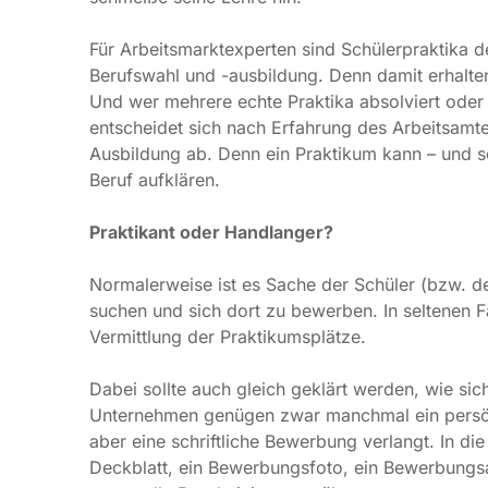
-ausbildung. Denn damit erhalten Schüler einen Einb
echte Praktika absolviert oder in Ferienjobs „Arbeit
des Arbeitsamtes bewusster für einen Beruf und bri
kann – und soll – eben auch falsche Vorstellungen 
Praktikant oder Handlanger?
Normalerweise ist es Sache der Schüler (bzw. der El
und sich dort zu bewerben. In seltenen Fällen über
der Praktikumsplätze.
Dabei sollte auch gleich geklärt werden, wie sich 
Unternehmen genügen zwar manchmal ein persönlic
eine schriftliche Bewerbung verlangt. In die Bewerb
Bewerbungsfoto, ein Bewerbungsanschreiben, ein L
Bescheinigungen über vorangegangene Praktika ode
Schon im Vorfeld des Schülerpraktikums sollten ei