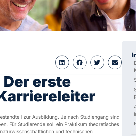
I
D
K
Der erste Schritt
leiter
i
andteil zur Ausbildung. Je nach Studiengang sind Vor-,
tudierende soll ein Praktikum theoretisches Wissen in
schaftlichen und technischen Studiengängen wird