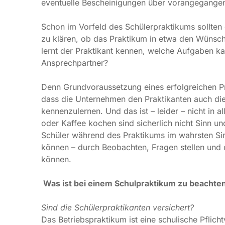
klären, ob das Praktikum in etwa den Wünschen und 
Praktikant kennen, welche Aufgaben kann und wird
Denn Grundvoraussetzung eines erfolgreichen Prakt
die Unternehmen den Praktikanten auch die Möglich
ist – leider – nicht in allen Firmen der Fall. Denn 
sicherlich nicht Sinn und Zweck eines Praktikums. I
im wahrsten Sinne des Wortes in einen Beruf hine
und die Möglichkeit, praktisch etwas ausprobieren 
Was ist bei einem Schulpraktikum zu beachten?
Sind die Schülerpraktikanten versichert?
Das Betriebspraktikum ist eine schulische Pflichtver
ihm z.B. im Betrieb oder auf dem Arbeitsweg ein Unf
nur der Arbeitsweg versichert. Abstecher etwa zur E
dann etwas, greift die gesetzliche Unfallversicheru
des täglichen Betriebspraktikums nach Hause gehe