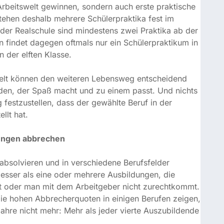
 sind mindestens zwei Praktika ab der achten bzw.
n oftmals nur ein Schülerpraktikum in der neunten
sse.
elt können den weiteren Lebensweg entscheidend prägen.
paß macht und zu einem passt. Und nichts ist
ustellen, dass der gewählte Beruf in der Realität ganz
ngen abbrechen
solvieren und in verschiedene Berufsfelder
er als eine oder mehrere Ausbildungen, die
der man mit dem Arbeitgeber nicht zurechtkommt. Und
en Abbrecherquoten in einigen Berufen zeigen, die 2017
ehr: Mehr als jeder vierte Auszubildende schmeiße seine
alb ein wichtiger Baustein im Vorfeld der Berufswahl und