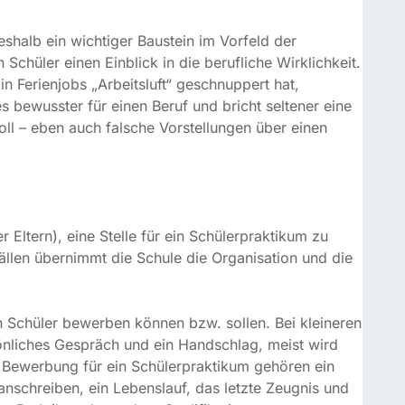
lick in die berufliche Wirklichkeit. Und wer mehrere
sluft“ geschnuppert hat, entscheidet sich nach Erfahrung
cht seltener eine Ausbildung ab. Denn ein Praktikum
über einen Beruf aufklären.
tern), eine Stelle für ein Schülerpraktikum zu suchen
nimmt die Schule die Organisation und die Vermittlung
Schüler bewerben können bzw. sollen. Bei kleineren
hes Gespräch und ein Handschlag, meist wird aber
ung für ein Schülerpraktikum gehören ein Deckblatt, ein
ebenslauf, das letzte Zeugnis und eventuelle
r andere Qualifikationen.
nige grundsätzliche Dinge besprochen werden, um zu