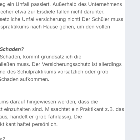
n Schaden?
haden, kommt grundsätzlich die Haftpflichtversicherung
erungsschutz ist allerdings kein Rundum-Schutz. Handelt
 oder grob fahrlässig, muss er selbst für den
s darauf hingewiesen werden, dass die
einzuhalten sind. Missachtet ein Praktikant z.B. das
 handelt er grob fahrlässig. Die Haftpflichtversicherung
um?
die Dauer der täglichen Arbeitszeit acht Stunden, in der
bt altersbezogene Sonder-Regeln:
en Stunden täglich und insgesamt nur 35 Stunden pro
Stunden täglich oder 8,5 Stunden bei entsprechendem