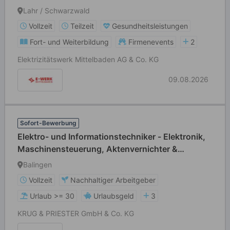
Fernwirktechnik - Netzautomation
Lahr / Schwarzwald
Energieversorgung
Vollzeit
Teilzeit
Gesundheitsleistungen
Fort- und Weiterbildung
Firmenevents
2
Elektrizitätswerk Mittelbaden AG & Co. KG
09.08.2026
Sofort-Bewerbung
Elektro- und Informationstechniker - Elektronik,
Maschinensteuerung, Aktenvernichter &
Schneidemaschinen (m/w/d)
Balingen
Vollzeit
Nachhaltiger Arbeitgeber
Urlaub >= 30
Urlaubsgeld
3
KRUG & PRIESTER GmbH & Co. KG