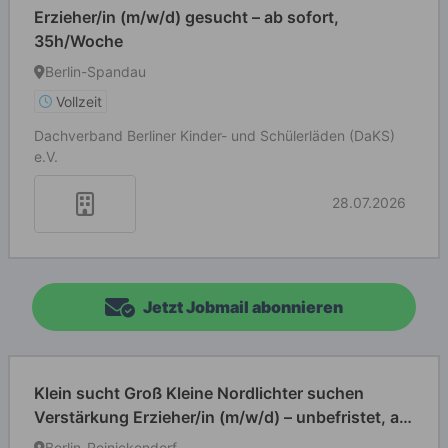
Erzieher/in (m/w/d) gesucht – ab sofort,
35h/Woche
Berlin-Spandau
Vollzeit
Dachverband Berliner Kinder- und Schülerläden (DaKS)
e.V.
28.07.2026
Jetzt Jobmail abonnieren
Klein sucht Groß Kleine Nordlichter suchen
Verstärkung Erzieher/in (m/w/d) – unbefristet, ab
sofort, 20–40 Std./Woche
Berlin-Reinickendorf