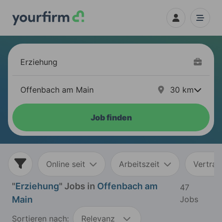
30
km
Job finden
Online seit
Arbeitszeit
Vertrag
"
Erziehung
" Jobs in
Offenbach am
47
Main
Jobs
Sortieren nach:
Relevanz