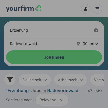
30
km
Job finden
Online seit
Arbeitszeit
Vertrag
"
Erziehung
" Jobs in
Radevormwald
47 Jobs
Sortieren nach:
Relevanz