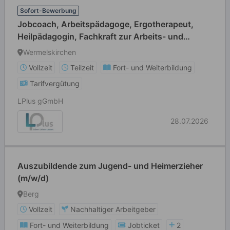
Sofort-Bewerbung
Jobcoach, Arbeitspädagoge, Ergotherapeut,
Heilpädagogin, Fachkraft zur Arbeits- und
Berufsförderung oder Heilerziehungspfleger
Wermelskirchen
(m/w/d) Vollzeit / Teilzeit
Vollzeit
Teilzeit
Fort- und Weiterbildung
Tarifvergütung
LPlus gGmbH
28.07.2026
Auszubildende zum Jugend- und Heimerzieher
(m/w/d)
Berg
Vollzeit
Nachhaltiger Arbeitgeber
Fort- und Weiterbildung
Jobticket
2