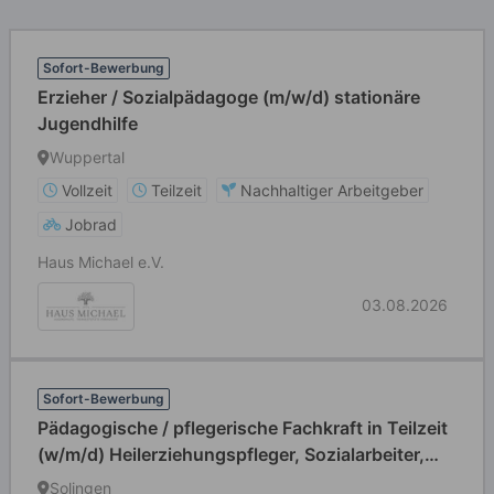
Sofort-Bewerbung
Erzieher / Sozialpädagoge (m/w/d) stationäre
Jugendhilfe
Wuppertal
Vollzeit
Teilzeit
Nachhaltiger Arbeitgeber
Jobrad
Haus Michael e.V.
03.08.2026
Sofort-Bewerbung
Pädagogische / pflegerische Fachkraft in Teilzeit
(w/m/d) Heilerziehungspfleger, Sozialarbeiter,
Sozialpädagoge, Erzieher, Gesundheits- und
Solingen