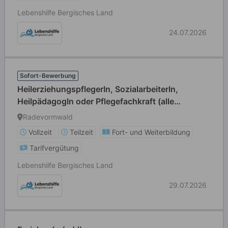
Lebenshilfe Bergisches Land
24.07.2026
Sofort-Bewerbung
HeilerziehungspflegerIn, SozialarbeiterIn,
HeilpädagogIn oder Pflegefachkraft (alle
Geschlechter willkommen) Vollzeit / Teilzeit
Radevormwald
Vollzeit
Teilzeit
Fort- und Weiterbildung
Tarifvergütung
Lebenshilfe Bergisches Land
29.07.2026