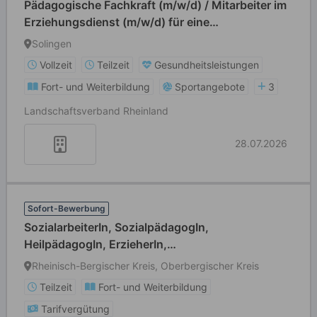
Pädagogische Fachkraft (m/w/d) / Mitarbeiter im
Erziehungsdienst (m/w/d) für eine
Einzelpädagogische Maßnahme
Solingen
Vollzeit
Teilzeit
Gesundheitsleistungen
Fort- und Weiterbildung
Sportangebote
3
Landschaftsverband Rheinland
28.07.2026
Sofort-Bewerbung
SozialarbeiterIn, SozialpädagogIn,
HeilpädagogIn, ErzieherIn,
HeilerziehungspflegerIn, examinierte
Rheinisch-Bergischer Kreis, Oberbergischer Kreis
Pflegefachkraft (alle Geschlechter willkommen) in
Teilzeit
Fort- und Weiterbildung
Teilzeit
Tarifvergütung