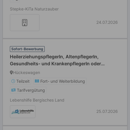
Stepke-KiTa Naturzauber
24.07.2026
Sofort-Bewerbung
HeilerziehungspflegerIn, AltenpflegerIn,
Gesundheits- und KrankenpflegerIn oder
HeilpädagogIn (alle Geschlechter willkommen) in
Hückeswagen
Teilzeit
Teilzeit
Fort- und Weiterbildung
Tarifvergütung
Lebenshilfe Bergisches Land
25.07.2026