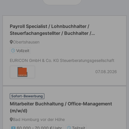
Payroll Specialist / Lohnbuchhalter /
Steuerfachangestellter / Buchhalter /
Finanzbuchhalter (m/w/d)
Obertshausen
Vollzeit
EURICON GmbH & Co. KG Steuerberatungsgesellschaft
07.08.2026
Sofort-Bewerbung
Mitarbeiter Buchhaltung / Office-Management
(m/w/d)
Bad Homburg vor der Höhe
60.000 - 70.000 €/Jahr
Teilzeit