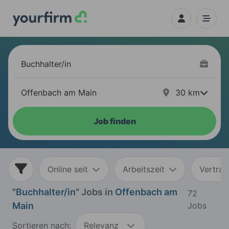
30
km
Job finden
Online seit
Arbeitszeit
Vertrag
"
Buchhalter/in
" Jobs in
Offenbach am
72
Main
Jobs
Sortieren nach:
Relevanz