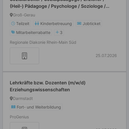
(Heil-) Pädagoge / Psychologe / Soziologe /
Heilerziehungs-/ Altenpfleger (m/w/d/k.A.)
Groß-Gerau
Teilzeit
Kinderbetreuung
Jobticket
Mitarbeiterrabatte
3
Regionale Diakonie Rhein-Main Süd
25.07.2026
Lehrkräfte bzw. Dozenten (m/w/d)
Erziehungswissenschaften
Darmstadt
Fort- und Weiterbildung
ProGenius