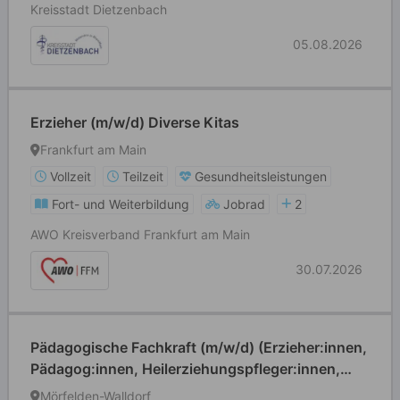
Kreisstadt Dietzenbach
05.08.2026
Erzieher (m/w/d) Diverse Kitas
Frankfurt am Main
Vollzeit
Teilzeit
Gesundheitsleistungen
Fort- und Weiterbildung
Jobrad
2
AWO Kreisverband Frankfurt am Main
30.07.2026
Pädagogische Fachkraft (m/w/d) (Erzieher:innen,
Pädagog:innen, Heilerziehungspfleger:innen,
Grund- und Förderschullehrer:innen o. ä.)
Mörfelden-Walldorf