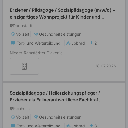
Erzieher / Pädagoge / Sozialpädagoge (m/w/d) –
einzigartiges Wohnprojekt für Kinder und
Jugendliche
Darmstadt
Vollzeit
Gesundheitsleistungen
Fort- und Weiterbildung
Jobrad
2
Nieder-Ramstädter Diakonie
28.07.2026
Sozialpädagoge / Heilerziehungspfleger /
Erzieher als Fallverantwortliche Fachkraft
(m/w/d) Tagesstätte Reinheim Ueberau
Reinheim
Vollzeit
Gesundheitsleistungen
Fort- und Weiterbildung
Jobrad
3