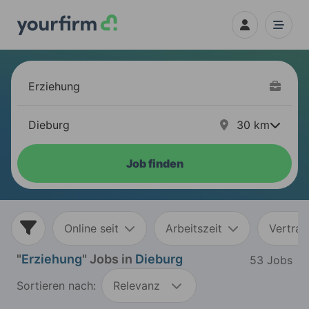
30
km
Job finden
Online seit
Arbeitszeit
Vertrag
"
Erziehung
" Jobs in
Dieburg
53 Jobs
Sortieren nach:
Relevanz