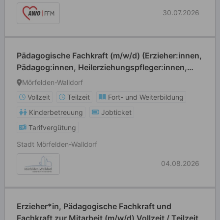
30.07.2026
Pädagogische Fachkraft (m/w/d) (Erzieher:innen,
Pädagog:innen, Heilerziehungspfleger:innen,
Grund- und Förderschullehrer:innen o. ä.)
Mörfelden-Walldorf
Vollzeit
Teilzeit
Fort- und Weiterbildung
Kinderbetreuung
Jobticket
Tarifvergütung
Stadt Mörfelden-Walldorf
04.08.2026
Erzieher*in, Pädagogische Fachkraft und
Fachkraft zur Mitarbeit (m/w/d) Vollzeit / Teilzeit