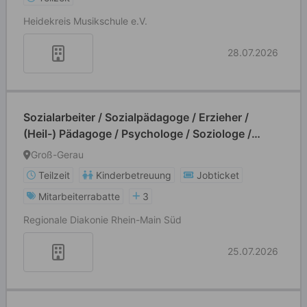
Heidekreis Musikschule e.V.
28.07.2026
Sozialarbeiter / Sozialpädagoge / Erzieher /
(Heil-) Pädagoge / Psychologe / Soziologe /
Heilerziehungs-/ Altenpfleger (m/w/d/k.A.)
Groß-Gerau
Teilzeit
Kinderbetreuung
Jobticket
Mitarbeiterrabatte
3
Regionale Diakonie Rhein-Main Süd
25.07.2026