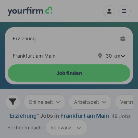
30
km
Job finden
Online seit
Arbeitszeit
Vertrag
"
Erziehung
" Jobs in
Frankfurt am Main
49 Jobs
Sortieren nach:
Relevanz