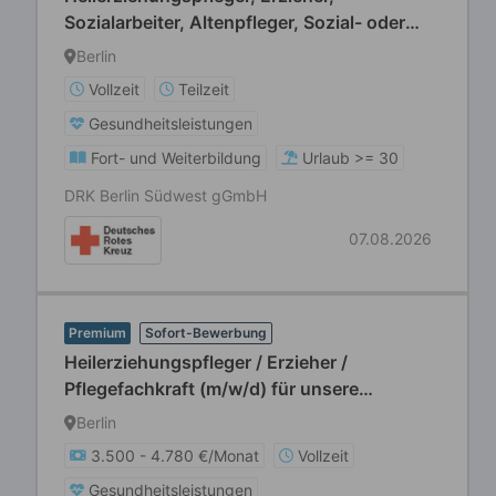
Sozialarbeiter, Altenpfleger, Sozial- oder
Heilpädagoge (m/w/d) für betreute
Berlin
Wohngemeinschaften
Vollzeit
Teilzeit
Gesundheitsleistungen
Fort- und Weiterbildung
Urlaub >= 30
DRK Berlin Südwest gGmbH
07.08.2026
Premium
Sofort-Bewerbung
Heilerziehungspfleger / Erzieher /
Pflegefachkraft (m/w/d) für unsere
Wohnstätten für Menschen mit
Berlin
Behinderungen
3.500 - 4.780 €/Monat
Vollzeit
Gesundheitsleistungen