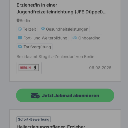
Erzieher/in in einer
Jugendfreizeiteinrichtung (JFE Düppel)
(m/w/d) Teilzeit
Berlin
Teilzeit
Gesundheitsleistungen
Fort- und Weiterbildung
Onboarding
Tarifvergütung
Bezirksamt Steglitz-Zehlendorf von Berlin
06.08.2026
Jetzt Jobmail abonnieren
Sofort-Bewerbung
Heilerziehungspfleger, Erzieher,