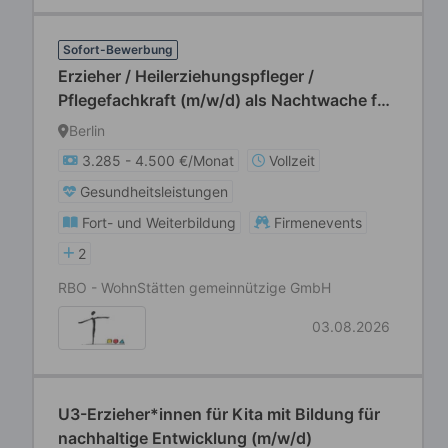
Sofort-Bewerbung
Erzieher / Heilerziehungspfleger /
Pflegefachkraft (m/w/d) als Nachtwache für
unsere Wohnstätten für Menschen mit
Berlin
Behinderungen
3.285 - 4.500 €/Monat
Vollzeit
Gesundheitsleistungen
Fort- und Weiterbildung
Firmenevents
2
RBO - WohnStätten gemeinnützige GmbH
03.08.2026
U3-Erzieher*innen für Kita mit Bildung für
nachhaltige Entwicklung (m/w/d)