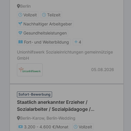
Berlin
Vollzeit
Teilzeit
Nachhaltiger Arbeitgeber
Gesundheitsleistungen
Fort- und Weiterbildung
4
Unionhilfswerk Sozialeinrichtungen gemeinnützige
GmbH
05.08.2026
Sofort-Bewerbung
Staatlich anerkannter Erzieher /
Sozialarbeiter / Sozialpädagoge /
Heilpädagoge / Kindheitspädagoge /
Berlin-Karow, Berlin-Wedding
Sozialassistent (m/w/d)
3.200 - 4.600 €/Monat
Vollzeit