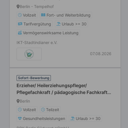
Berlin - Tempelhof
Vollzeit
Fort- und Weiterbildung
Tarifvergütung
Urlaub >= 30
Vermögenswirksame Leistung
IKT-Stadtindianer e.V.
07.08.2026
Sofort-Bewerbung
Erzieher/ Heilerziehungspfleger/
Pflegefachkraft / pädagogische Fachkraft
(m/w/d) für den Nachtdienst
Berlin
Vollzeit
Teilzeit
Gesundheitsleistungen
Urlaub >= 30