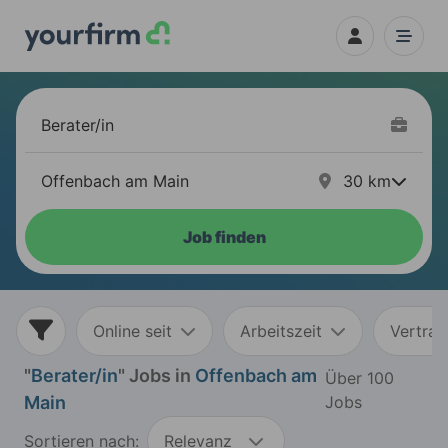
30
km
Job finden
Online seit
Arbeitszeit
Vertrag
"
Berater/in
" Jobs in
Offenbach am
Über 100
Main
Jobs
Sortieren nach:
Relevanz