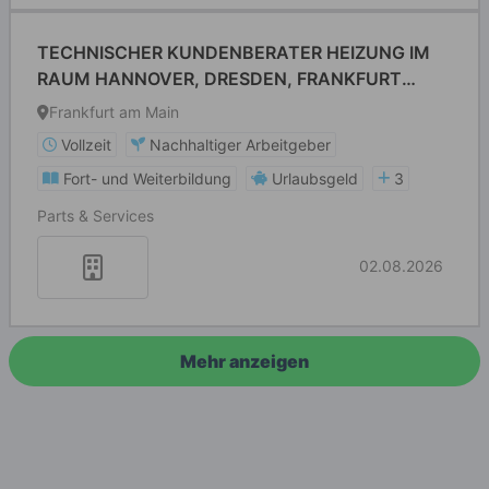
TECHNISCHER KUNDENBERATER HEIZUNG IM
RAUM HANNOVER, DRESDEN, FRANKFURT
ODER KOBLENZ (M/W/D)
Frankfurt am Main
Vollzeit
Nachhaltiger Arbeitgeber
Fort- und Weiterbildung
Urlaubsgeld
3
Parts & Services
02.08.2026
Mehr anzeigen