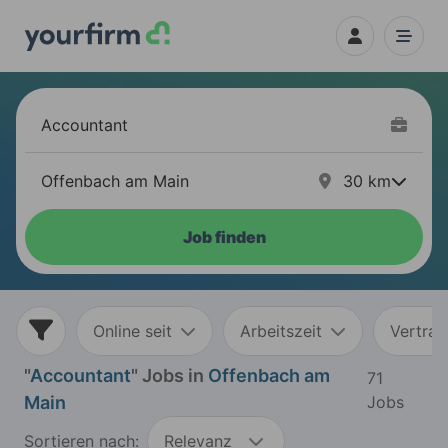
30
km
Job finden
Online seit
Arbeitszeit
Vertrag
"
Accountant
" Jobs in
Offenbach am
71
Main
Jobs
Sortieren nach:
Relevanz