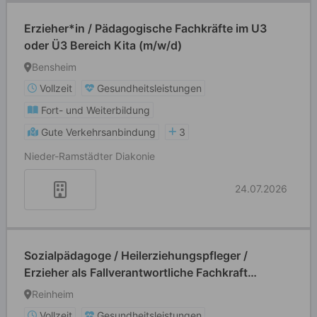
Erzieher*in / Pädagogische Fachkräfte im U3
oder Ü3 Bereich Kita (m/w/d)
Bensheim
Vollzeit
Gesundheitsleistungen
Fort- und Weiterbildung
Gute Verkehrsanbindung
3
Nieder-Ramstädter Diakonie
24.07.2026
Sozialpädagoge / Heilerziehungspfleger /
Erzieher als Fallverantwortliche Fachkraft
(m/w/d) Tagesstätte Reinheim Ueberau
Reinheim
Vollzeit
Gesundheitsleistungen