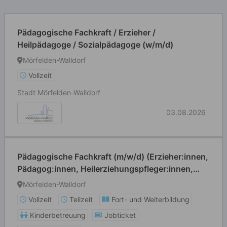
Pädagogische Fachkraft / Erzieher /
Heilpädagoge / Sozialpädagoge (w/m/d)
Mörfelden-Walldorf
Vollzeit
Stadt Mörfelden-Walldorf
03.08.2026
Pädagogische Fachkraft (m/w/d) (Erzieher:innen,
Pädagog:innen, Heilerziehungspfleger:innen,
Grund- und Förderschullehrer:innen o. ä.)
Mörfelden-Walldorf
Vollzeit
Teilzeit
Fort- und Weiterbildung
Kinderbetreuung
Jobticket