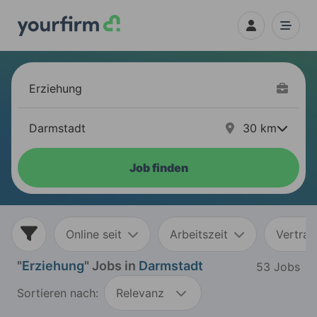
30
km
Job finden
Online seit
Arbeitszeit
Vertrag
"
Erziehung
" Jobs in
Darmstadt
53 Jobs
Sortieren nach:
Relevanz