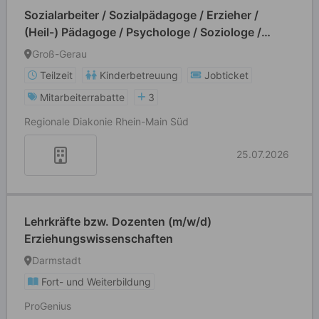
Sozialarbeiter / Sozialpädagoge / Erzieher /
(Heil-) Pädagoge / Psychologe / Soziologe /
Heilerziehungs-/ Altenpfleger (m/w/d/k.A.)
Groß-Gerau
Teilzeit
Kinderbetreuung
Jobticket
Mitarbeiterrabatte
3
Regionale Diakonie Rhein-Main Süd
25.07.2026
Lehrkräfte bzw. Dozenten (m/w/d)
Erziehungswissenschaften
Darmstadt
Fort- und Weiterbildung
ProGenius