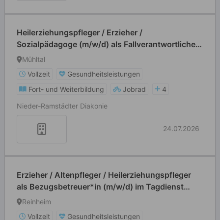
Heilerziehungspfleger / Erzieher /
Sozialpädagoge (m/w/d) als Fallverantwortliche*r
Tagdienst (Früh- /Spätschicht)
Mühltal
Vollzeit
Gesundheitsleistungen
Fort- und Weiterbildung
Jobrad
4
Nieder-Ramstädter Diakonie
24.07.2026
Erzieher / Altenpfleger / Heilerziehungspfleger
als Bezugsbetreuer*in (m/w/d) im Tagdienst
(Früh- und Spätdienste)
Reinheim
Vollzeit
Gesundheitsleistungen