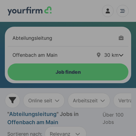
30
km
Job finden
Online seit
Arbeitszeit
Vertrag
"
Abteilungsleitung
" Jobs in
Über 100
Offenbach am Main
Jobs
Sortieren nach:
Relevanz