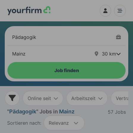
30
km
Job finden
Online seit
Arbeitszeit
Vertrag
"
Pädagogik
" Jobs in
Mainz
57 Jobs
Sortieren nach:
Relevanz