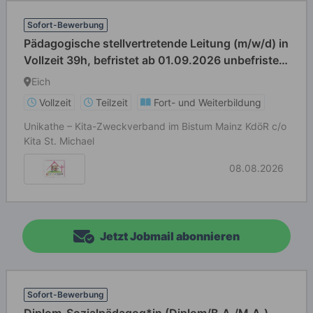
Sofort-Bewerbung
Pädagogische stellvertretende Leitung (m/w/d) in
Vollzeit 39h, befristet ab 01.09.2026 unbefristet
als pädagogische Fachkraft mit aktuell 19,5h
Eich
Vollzeit
Teilzeit
Fort- und Weiterbildung
Unikathe – Kita-Zweckverband im Bistum Mainz KdöR c/o
Kita St. Michael
08.08.2026
Jetzt Jobmail abonnieren
Sofort-Bewerbung