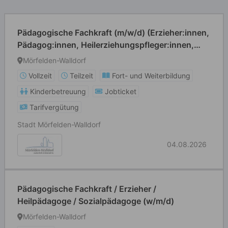
Pädagogische Fachkraft (m/w/d) (Erzieher:innen,
Pädagog:innen, Heilerziehungspfleger:innen,
Grund- und Förderschullehrer:innen o. ä.)
Mörfelden-Walldorf
Vollzeit
Teilzeit
Fort- und Weiterbildung
Kinderbetreuung
Jobticket
Tarifvergütung
Stadt Mörfelden-Walldorf
04.08.2026
Pädagogische Fachkraft / Erzieher /
Heilpädagoge / Sozialpädagoge (w/m/d)
Mörfelden-Walldorf