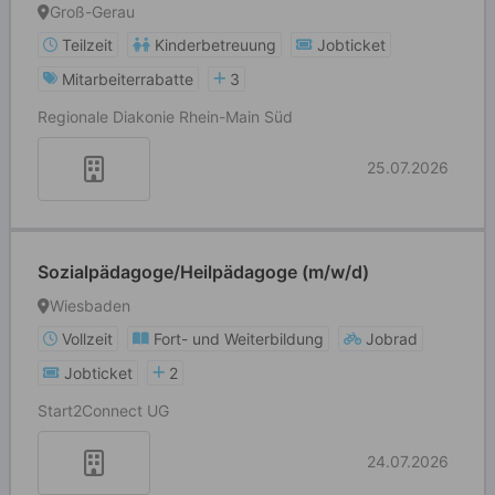
Heilerziehungs-/ Altenpfleger (m/w/d/k.A.)
Groß-Gerau
Teilzeit
Kinderbetreuung
Jobticket
Mitarbeiterrabatte
3
Regionale Diakonie Rhein-Main Süd
25.07.2026
Sozialpädagoge/Heilpädagoge (m/w/d)
Wiesbaden
Vollzeit
Fort- und Weiterbildung
Jobrad
Jobticket
2
Start2Connect UG
24.07.2026