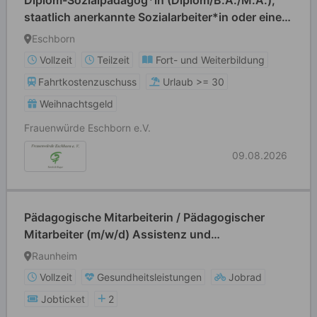
Diplom-Sozialpädagog*in (Diplom/B.A./M.A.),
staatlich anerkannte Sozialarbeiter*in oder eine
vergleichbare Fachkraft (m/w/d) Teilzeit
Eschborn
Vollzeit
Teilzeit
Fort- und Weiterbildung
Fahrtkostenzuschuss
Urlaub >= 30
Weihnachtsgeld
Frauenwürde Eschborn e.V.
09.08.2026
Pädagogische Mitarbeiterin / Pädagogischer
Mitarbeiter (m/w/d) Assistenz und
unterstützende Fachkoordination im Bereich
Raunheim
Kindertagesbetreuung und Kooperative
Vollzeit
Gesundheitsleistungen
Jobrad
Bildungsförderung
Jobticket
2