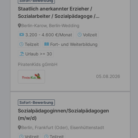
Sofort-Bewerbung
Staatlich anerkannter Erzieher /
Sozialarbeiter / Sozialpädagoge /
Heilpädagoge / Kindheitspädagoge /
Berlin-Karow, Berlin-Wedding
Sozialassistent (m/w/d)
3.200 - 4.600 €/Monat
Vollzeit
Teilzeit
Fort- und Weiterbildung
Urlaub >= 30
PiratenKids gGmbH
05.08.2026
Sofort-Bewerbung
Sozialpädagoginnen/Sozialpädagogen
(m/w/d)
Berlin, Frankfurt (Oder), Eisenhüttenstadt
Vollzeit
Teilzeit