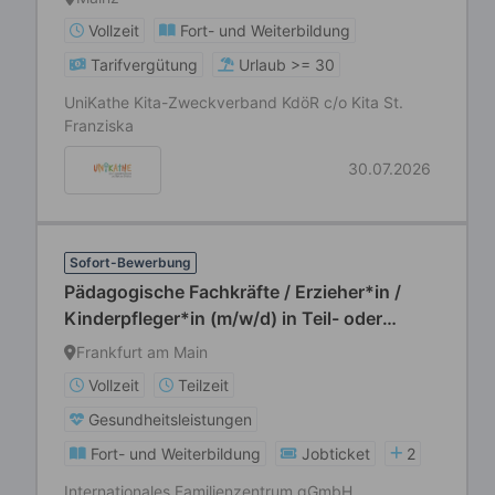
Vollzeit
Fort- und Weiterbildung
Tarifvergütung
Urlaub >= 30
UniKathe Kita-Zweckverband KdöR c/o Kita St.
Franziska
30.07.2026
Sofort-Bewerbung
Pädagogische Fachkräfte / Erzieher*in /
Kinderpfleger*in (m/w/d) in Teil- oder
Vollzeit (39 Std./Wo)
Frankfurt am Main
Vollzeit
Teilzeit
Gesundheitsleistungen
Fort- und Weiterbildung
Jobticket
2
Internationales Familienzentrum gGmbH