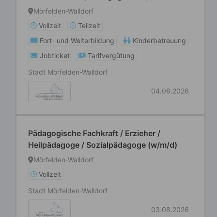
Heilerziehungspfleger:innen, Grund- und
Mörfelden-Walldorf
Förderschullehrer:innen o. ä.)
Vollzeit
Teilzeit
Fort- und Weiterbildung
Kinderbetreuung
Jobticket
Tarifvergütung
Stadt Mörfelden-Walldorf
04.08.2026
Pädagogische Fachkraft / Erzieher /
Heilpädagoge / Sozialpädagoge (w/m/d)
Mörfelden-Walldorf
Vollzeit
Stadt Mörfelden-Walldorf
03.08.2026