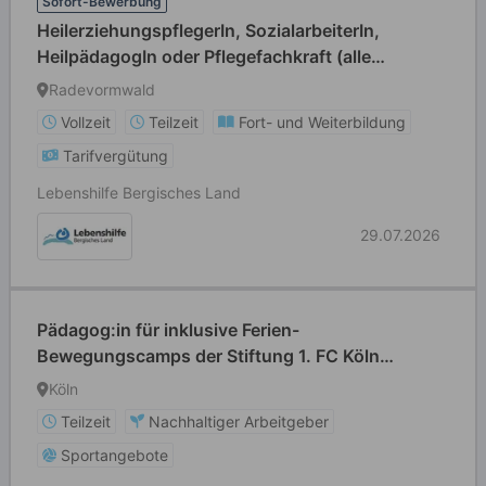
Sofort-Bewerbung
HeilerziehungspflegerIn, SozialarbeiterIn,
HeilpädagogIn oder Pflegefachkraft (alle
Geschlechter willkommen) Vollzeit / Teilzeit
Radevormwald
Vollzeit
Teilzeit
Fort- und Weiterbildung
Tarifvergütung
Lebenshilfe Bergisches Land
29.07.2026
Pädagog:in für inklusive Ferien-
Bewegungscamps der Stiftung 1. FC Köln
(m/w/d)
Köln
Teilzeit
Nachhaltiger Arbeitgeber
Sportangebote