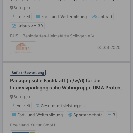
Sozialpädagoge, Erzieher, Gesundheits- und
Solingen
Krankenpfleger, Altenpfleger
Teilzeit
Fort- und Weiterbildung
Jobrad
Urlaub >= 30
BHS - Behinderten-Heimstätte Solingen e.V.
05.08.2026
Sofort-Bewerbung
Pädagogische Fachkraft (m/w/d) für die
Intensivpädagogische Wohngruppe UMA Protect
Solingen
Vollzeit
Gesundheitsleistungen
Fort- und Weiterbildung
Sportangebote
3
Rheinland Kultur GmbH