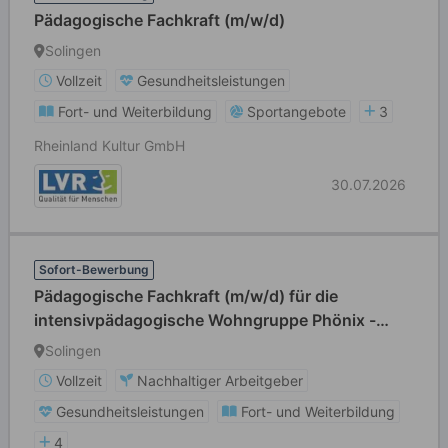
Pädagogische Fachkraft (m/w/d)
Solingen
Vollzeit
Gesundheitsleistungen
Fort- und Weiterbildung
Sportangebote
3
Rheinland Kultur GmbH
30.07.2026
Sofort-Bewerbung
Pädagogische Fachkraft (m/w/d) für die
intensivpädagogische Wohngruppe Phönix -
Gruppe für sexuell übergriffige Jungen im Alter
Solingen
ab 12 Jahren
Vollzeit
Nachhaltiger Arbeitgeber
Gesundheitsleistungen
Fort- und Weiterbildung
4