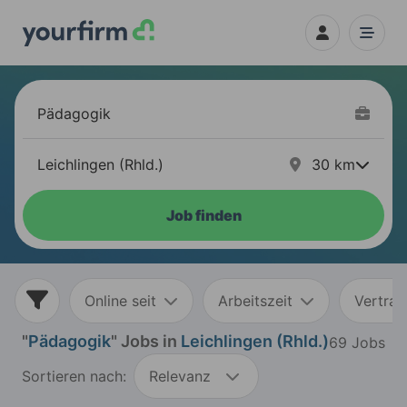
30
km
Job finden
Online seit
Arbeitszeit
Vertrag
"
Pädagogik
" Jobs in
Leichlingen (Rhld.)
69 Jobs
Sortieren nach:
Relevanz