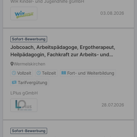
WIR Kinder- und Jugendhilfe gGmbH
03.08.2026
Sofort-Bewerbung
Jobcoach, Arbeitspädagoge, Ergotherapeut,
Heilpädagogin, Fachkraft zur Arbeits- und
Berufsförderung oder Heilerziehungspfleger
Wermelskirchen
(m/w/d) Vollzeit / Teilzeit
Vollzeit
Teilzeit
Fort- und Weiterbildung
Tarifvergütung
LPlus gGmbH
28.07.2026
Sofort-Bewerbung