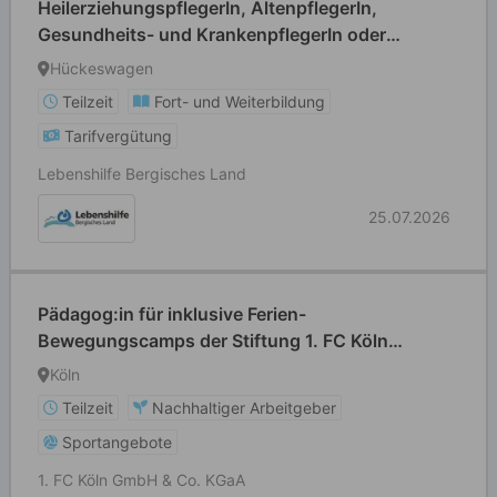
HeilerziehungspflegerIn, AltenpflegerIn,
Gesundheits- und KrankenpflegerIn oder
HeilpädagogIn (alle Geschlechter willkommen) in
Hückeswagen
Teilzeit
Teilzeit
Fort- und Weiterbildung
Tarifvergütung
Lebenshilfe Bergisches Land
25.07.2026
Pädagog:in für inklusive Ferien-
Bewegungscamps der Stiftung 1. FC Köln
(m/w/d)
Köln
Teilzeit
Nachhaltiger Arbeitgeber
Sportangebote
1. FC Köln GmbH & Co. KGaA