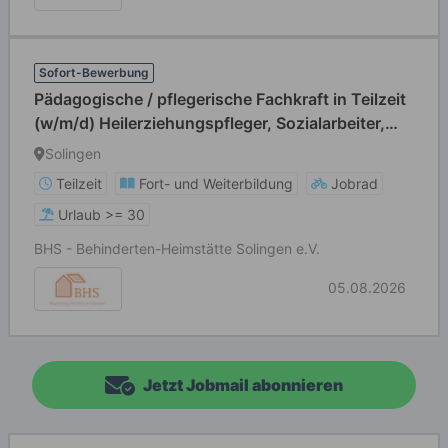
Sofort-Bewerbung
Pädagogische / pflegerische Fachkraft in Teilzeit
(w/m/d) Heilerziehungspfleger, Sozialarbeiter,
Sozialpädagoge, Erzieher, Gesundheits- und
Solingen
Krankenpfleger, Altenpfleger
Teilzeit
Fort- und Weiterbildung
Jobrad
Urlaub >= 30
BHS - Behinderten-Heimstätte Solingen e.V.
05.08.2026
Jetzt Jobmail abonnieren