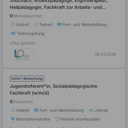
Jobcoach, Arbeitspädagoge, Ergotherapeut,
Heilpädagogin, Fachkraft zur Arbeits- und
Berufsförderung oder Heilerziehungspfleger
Wermelskirchen
(m/w/d) Vollzeit / Teilzeit
Vollzeit
Teilzeit
Fort- und Weiterbildung
Tarifvergütung
LPlus gGmbH
28.07.2026
Sofort-Bewerbung
Jugendreferent*in, Sozialpädagogische
Fachkraft (w/m/d)
Düsseldorf
Vollzeit
Fort- und Weiterbildung
Jobrad
Mitarbeiterrabatte
Flexible Arbeitszeiten