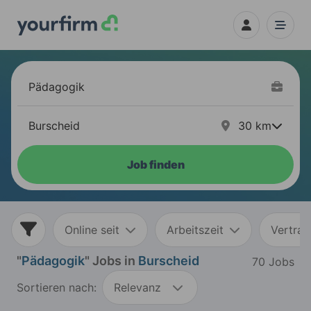
30
km
Job finden
Online seit
Arbeitszeit
Vertrag
"
Pädagogik
" Jobs in
Burscheid
70 Jobs
Sortieren nach:
Relevanz