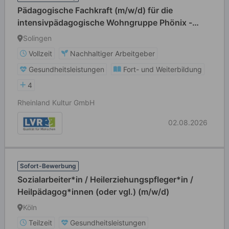
Pädagogische Fachkraft (m/w/d) für die
intensivpädagogische Wohngruppe Phönix -
Gruppe für sexuell übergriffige Jungen im Alter
Solingen
ab 12 Jahren
Vollzeit
Nachhaltiger Arbeitgeber
Gesundheitsleistungen
Fort- und Weiterbildung
4
Rheinland Kultur GmbH
02.08.2026
Sofort-Bewerbung
Sozialarbeiter*in / Heilerziehungspfleger*in /
Heilpädagog*innen (oder vgl.) (m/w/d)
Köln
Teilzeit
Gesundheitsleistungen