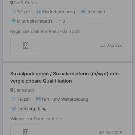
Heilerziehungs-/ Altenpfleger (m/w/d/k.A.)
Groß-Gerau
Teilzeit
Kinderbetreuung
Jobticket
Mitarbeiterrabatte
3
Regionale Diakonie Rhein-Main Süd
25.07.2026
Sozialpädagogin / Sozialarbeiterin (m/w/d) oder
vergleichbare Qualifikation
Darmstadt
Teilzeit
Fort- und Weiterbildung
Tarifvergütung
Wildwasser Darmstadt e.V.
02.08.2026