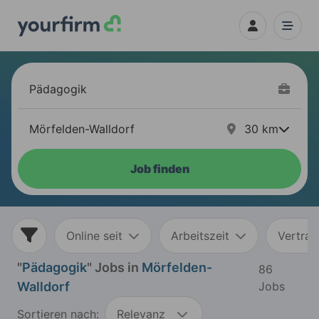
30
km
Job finden
Online seit
Arbeitszeit
Vertrag
"
Pädagogik
" Jobs in
Mörfelden-
86
Walldorf
Jobs
Sortieren nach:
Relevanz