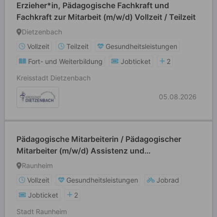
Erzieher*in, Pädagogische Fachkraft und
Fachkraft zur Mitarbeit (m/w/d) Vollzeit / Teilzeit
Dietzenbach
Vollzeit
Teilzeit
Gesundheitsleistungen
Fort- und Weiterbildung
Jobticket
2
Kreisstadt Dietzenbach
05.08.2026
Pädagogische Mitarbeiterin / Pädagogischer
Mitarbeiter (m/w/d) Assistenz und
unterstützende Fachkoordination im Bereich
Raunheim
Kindertagesbetreuung und Kooperative
Vollzeit
Gesundheitsleistungen
Jobrad
Bildungsförderung
Jobticket
2
Stadt Raunheim