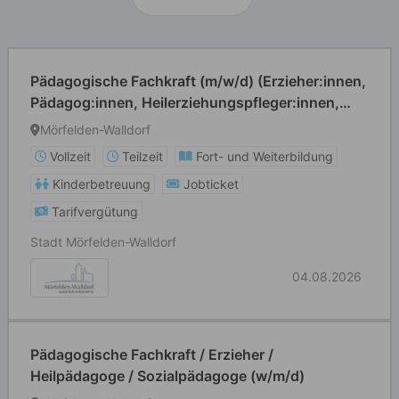
Pädagogische Fachkraft (m/w/d) (Erzieher:innen,
Pädagog:innen, Heilerziehungspfleger:innen,
Grund- und Förderschullehrer:innen o. ä.)
Mörfelden-Walldorf
Vollzeit
Teilzeit
Fort- und Weiterbildung
Kinderbetreuung
Jobticket
Tarifvergütung
Stadt Mörfelden-Walldorf
04.08.2026
Pädagogische Fachkraft / Erzieher /
Heilpädagoge / Sozialpädagoge (w/m/d)