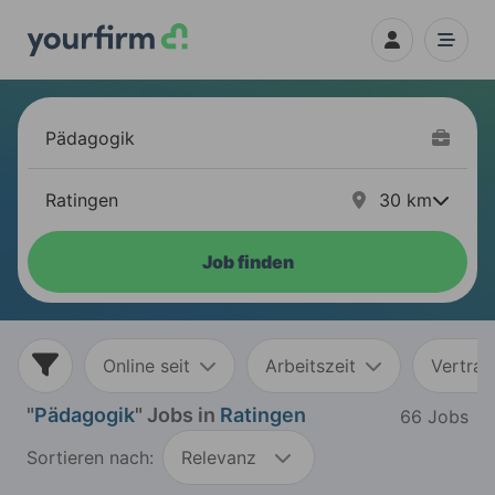
30
km
Job finden
Online seit
Arbeitszeit
Vertrag
"
Pädagogik
" Jobs in
Ratingen
66 Jobs
Sortieren nach:
Relevanz