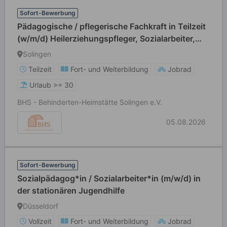
Sofort-Bewerbung
Pädagogische / pflegerische Fachkraft in Teilzeit
(w/m/d) Heilerziehungspfleger, Sozialarbeiter,
Sozialpädagoge, Erzieher, Gesundheits- und
Solingen
Krankenpfleger, Altenpfleger
Teilzeit
Fort- und Weiterbildung
Jobrad
Urlaub >= 30
BHS - Behinderten-Heimstätte Solingen e.V.
05.08.2026
Sofort-Bewerbung
Sozialpädagog*in / Sozialarbeiter*in (m/w/d) in
der stationären Jugendhilfe
Düsseldorf
Vollzeit
Fort- und Weiterbildung
Jobrad