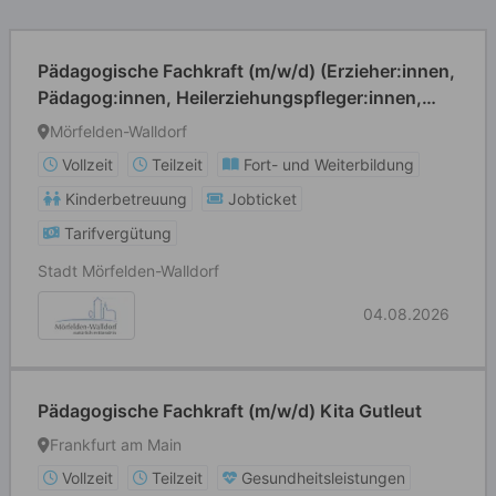
Pädagogische Fachkraft (m/w/d) (Erzieher:innen,
Pädagog:innen, Heilerziehungspfleger:innen,
Grund- und Förderschullehrer:innen o. ä.)
Mörfelden-Walldorf
Vollzeit
Teilzeit
Fort- und Weiterbildung
Kinderbetreuung
Jobticket
Tarifvergütung
Stadt Mörfelden-Walldorf
04.08.2026
Pädagogische Fachkraft (m/w/d) Kita Gutleut
Frankfurt am Main
Vollzeit
Teilzeit
Gesundheitsleistungen