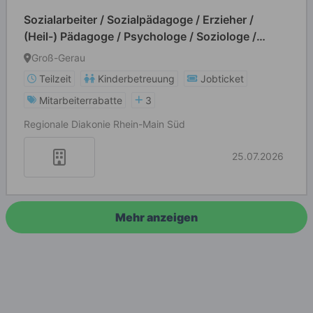
Sozialarbeiter / Sozialpädagoge / Erzieher /
(Heil-) Pädagoge / Psychologe / Soziologe /
Heilerziehungs-/ Altenpfleger (m/w/d/k.A.)
Groß-Gerau
Teilzeit
Kinderbetreuung
Jobticket
Mitarbeiterrabatte
3
Regionale Diakonie Rhein-Main Süd
25.07.2026
Mehr anzeigen