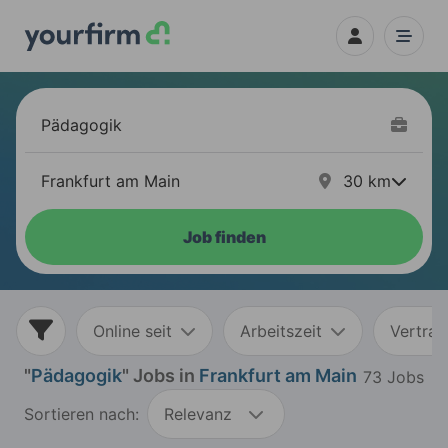
30
km
Job finden
Online seit
Arbeitszeit
Vertrag
"
Pädagogik
" Jobs in
Frankfurt am Main
73 Jobs
Sortieren nach:
Relevanz