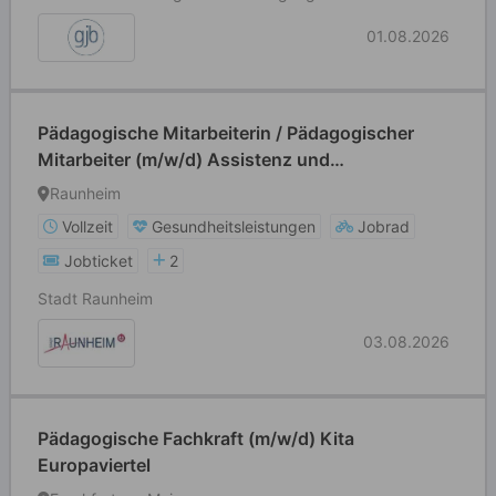
01.08.2026
Pädagogische Mitarbeiterin / Pädagogischer
Mitarbeiter (m/w/d) Assistenz und
unterstützende Fachkoordination im Bereich
Raunheim
Kindertagesbetreuung und Kooperative
Vollzeit
Gesundheitsleistungen
Jobrad
Bildungsförderung
Jobticket
2
Stadt Raunheim
03.08.2026
Pädagogische Fachkraft (m/w/d) Kita
Europaviertel