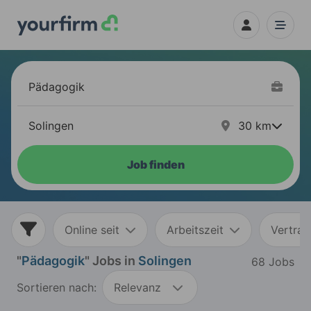
30
km
Job finden
Online seit
Arbeitszeit
Vertrag
"
Pädagogik
" Jobs in
Solingen
68 Jobs
Sortieren nach:
Relevanz