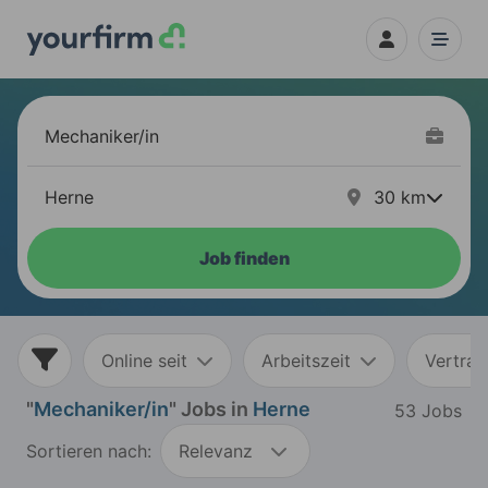
30
km
Job finden
Online seit
Arbeitszeit
Vertrag
"
Mechaniker/in
" Jobs in
Herne
53 Jobs
Sortieren nach:
Relevanz