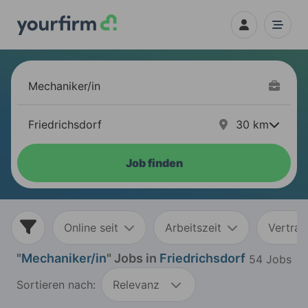
30
km
Job finden
Online seit
Arbeitszeit
Vertrag
"
Mechaniker/in
" Jobs in
Friedrichsdorf
54 Jobs
Sortieren nach:
Relevanz