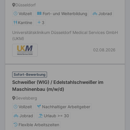
Konstruktionsmechaniker (m/w/d) - im
Düsseldorf
Gesundheitswesen
Vollzeit
Fort- und Weiterbildung
Jobrad
Kantine
3
Universitätsklinikum Düsseldorf Medical Services GmbH
(UKM)
02.08.2026
Sofort-Bewerbung
Schweißer (WIG) / Edelstahlschweißer im
Maschinenbau (m/w/d)
Gevelsberg
Vollzeit
Nachhaltiger Arbeitgeber
Jobrad
Urlaub >= 30
Flexible Arbeitszeiten