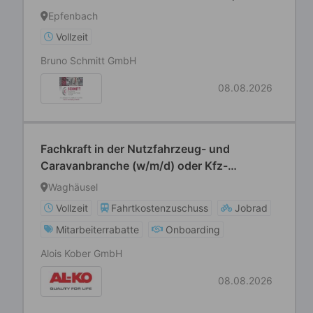
Dreher (m/w/d)
Epfenbach
Vollzeit
Bruno Schmitt GmbH
08.08.2026
Fachkraft in der Nutzfahrzeug- und
Caravanbranche (w/m/d) oder Kfz-
Mechatroniker (w/m/d) / Kfz-Mechaniker
Waghäusel
(w/m/d)
Vollzeit
Fahrtkostenzuschuss
Jobrad
Mitarbeiterrabatte
Onboarding
Alois Kober GmbH
08.08.2026