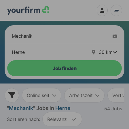
30
km
Job finden
Online seit
Arbeitszeit
Vertrag
"
Mechanik
" Jobs in
Herne
54 Jobs
Sortieren nach:
Relevanz