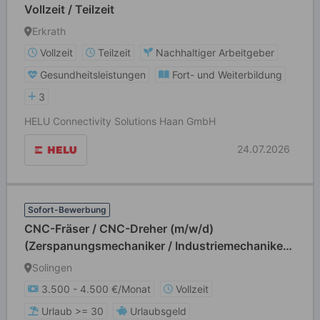
Vollzeit / Teilzeit
Erkrath
Vollzeit
Teilzeit
Nachhaltiger Arbeitgeber
Gesundheitsleistungen
Fort- und Weiterbildung
3
HELU Connectivity Solutions Haan GmbH
24.07.2026
Sofort-Bewerbung
CNC-Fräser / CNC-Dreher (m/w/d)
(Zerspanungsmechaniker / Industriemechaniker
(m/w/d) o. ä.)
Solingen
3.500 - 4.500 €/Monat
Vollzeit
Urlaub >= 30
Urlaubsgeld