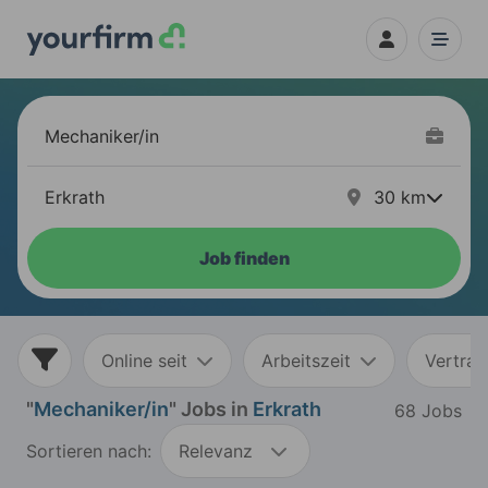
30
km
Job finden
Online seit
Arbeitszeit
Vertrag
"
Mechaniker/in
" Jobs in
Erkrath
68 Jobs
Sortieren nach:
Relevanz