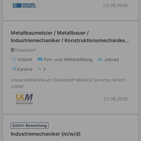
03.08.2026
Metallbaumeister / Metallbauer /
Industriemechaniker / Konstruktionsmechaniker
(m/w/d) - im Gesundheitswesen
Düsseldorf
Vollzeit
Fort- und Weiterbildung
Jobrad
Kantine
3
Universitätsklinikum Düsseldorf Medical Services GmbH
(UKM)
02.08.2026
Sofort-Bewerbung
Industriemechaniker (m/w/d)