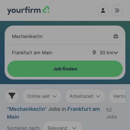
30
km
Job finden
Online seit
Arbeitszeit
Vertrag
"
Mechaniker/in
" Jobs in
Frankfurt am
52
Main
Jobs
Sortieren nach:
Relevanz