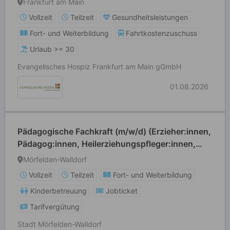
Frankfurt am Main
Vollzeit
Teilzeit
Gesundheitsleistungen
Fort- und Weiterbildung
Fahrtkostenzuschuss
Urlaub >= 30
Evangelisches Hospiz Frankfurt am Main gGmbH
01.08.2026
Pädagogische Fachkraft (m/w/d) (Erzieher:innen,
Pädagog:innen, Heilerziehungspfleger:innen,
Grund- und Förderschullehrer:innen o. ä.)
Mörfelden-Walldorf
Vollzeit
Teilzeit
Fort- und Weiterbildung
Kinderbetreuung
Jobticket
Tarifvergütung
Stadt Mörfelden-Walldorf