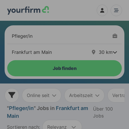
30
km
Job finden
Online seit
Arbeitszeit
Vertrag
"
Pfleger/in
" Jobs in
Frankfurt am
Über 100
Main
Jobs
Sortieren nach:
Relevanz