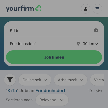
30
km
Job finden
Online seit
Arbeitszeit
Vertrag
"
KiTa
" Jobs in
Friedrichsdorf
13 Jobs
Sortieren nach:
Relevanz