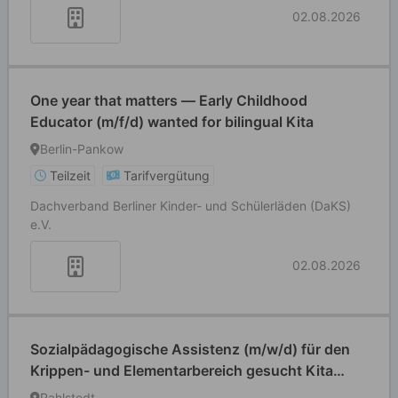
02.08.2026
One year that matters — Early Childhood
Educator (m/f/d) wanted for bilingual Kita
Berlin-Pankow
Teilzeit
Tarifvergütung
Dachverband Berliner Kinder- und Schülerläden (DaKS)
e.V.
02.08.2026
Sozialpädagogische Assistenz (m/w/d) für den
Krippen- und Elementarbereich gesucht Kita
Rahlstedter Weg
Rahlstedt