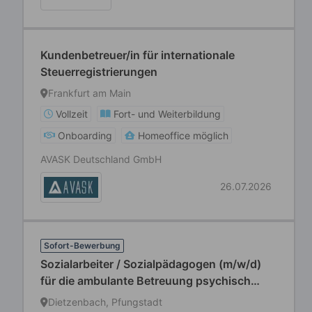
Kundenbetreuer/in für internationale
Steuerregistrierungen
Frankfurt am Main
Vollzeit
Fort- und Weiterbildung
Onboarding
Homeoffice möglich
AVASK Deutschland GmbH
26.07.2026
Sofort-Bewerbung
Sozialarbeiter / Sozialpädagogen (m/w/d)
für die ambulante Betreuung psychisch
kranker und behinderter Menschen
Dietzenbach, Pfungstadt