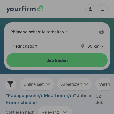
30
km
Job finden
Online seit
Arbeitszeit
Vertrag
"
Pädagogische/r Mitarbeiter/in
" Jobs in
32
Friedrichsdorf
Jobs
Sortieren nach:
Relevanz