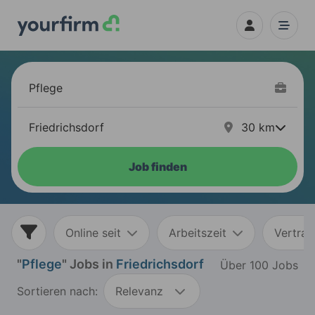
30
km
Job finden
Online seit
Arbeitszeit
Vertrag
"
Pflege
" Jobs in
Friedrichsdorf
Über 100 Jobs
Sortieren nach:
Relevanz