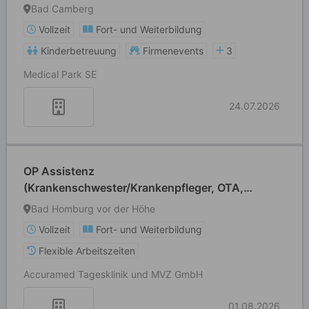
Bad Camberg
Vollzeit
Fort- und Weiterbildung
Kinderbetreuung
Firmenevents
3
Medical Park SE
24.07.2026
OP Assistenz
(Krankenschwester/Krankenpfleger, OTA,
Medizin. Fachangestellte mit Erfahrung im
Bad Homburg vor der Höhe
Augen-OP) und Sterilgutassistenten in der
Vollzeit
Fort- und Weiterbildung
Tagesklinik in Bad Homburg
Flexible Arbeitszeiten
Accuramed Tagesklinik und MVZ GmbH
01.08.2026