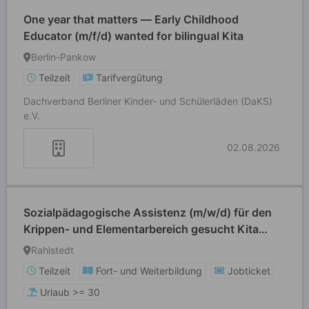
One year that matters — Early Childhood
Educator (m/f/d) wanted for bilingual Kita
Berlin-Pankow
Teilzeit
Tarifvergütung
Dachverband Berliner Kinder- und Schülerläden (DaKS)
e.V.
02.08.2026
Sozialpädagogische Assistenz (m/w/d) für den
Krippen- und Elementarbereich gesucht Kita
Rahlstedter Weg
Rahlstedt
Teilzeit
Fort- und Weiterbildung
Jobticket
Urlaub >= 30