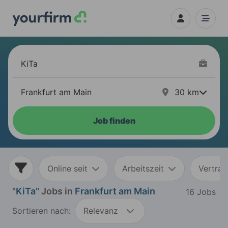
30
km
Job finden
Online seit
Arbeitszeit
Vertrag
"
KiTa
" Jobs in
Frankfurt am Main
16 Jobs
Sortieren nach:
Relevanz