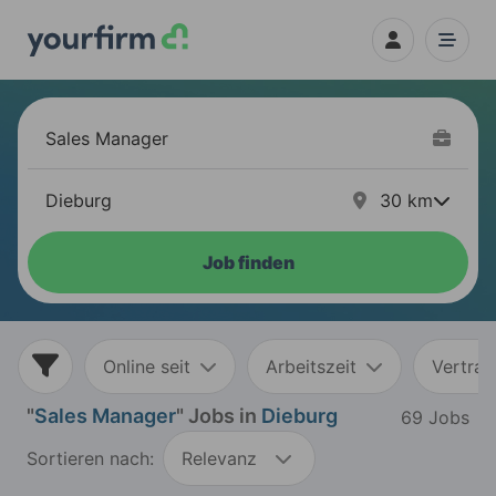
30
km
Job finden
Online seit
Arbeitszeit
Vertrag
"
Sales Manager
" Jobs in
Dieburg
69 Jobs
Sortieren nach:
Relevanz