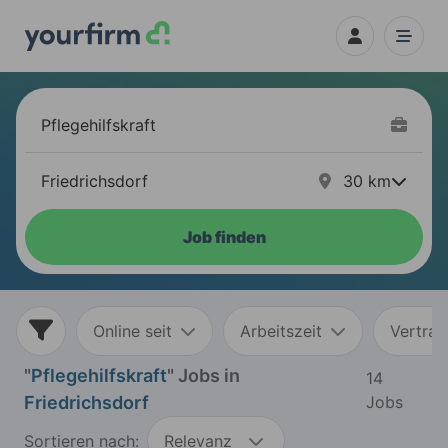
30
km
Job finden
Online seit
Arbeitszeit
Vertrag
"
Pflegehilfskraft
" Jobs in
14
Friedrichsdorf
Jobs
Sortieren nach:
Relevanz