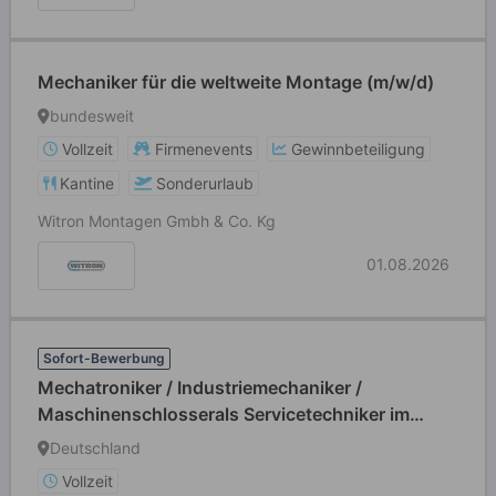
Mechaniker für die weltweite Montage (m/w/d)
bundesweit
Vollzeit
Firmenevents
Gewinnbeteiligung
Kantine
Sonderurlaub
Witron Montagen Gmbh & Co. Kg
01.08.2026
Sofort-Bewerbung
Mechatroniker / Industriemechaniker /
Maschinenschlosserals Servicetechniker im
weltweiten Außendienst (m/w/d)
Deutschland
Vollzeit