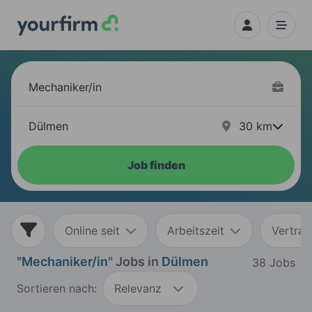
30
km
Job finden
Online seit
Arbeitszeit
Vertrag
"
Mechaniker/in
" Jobs in
Dülmen
38 Jobs
Sortieren nach:
Relevanz