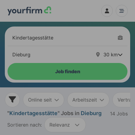
30
km
Job finden
Online seit
Arbeitszeit
Vertrag
"
Kindertagesstätte
" Jobs in
Dieburg
14 Jobs
Sortieren nach:
Relevanz