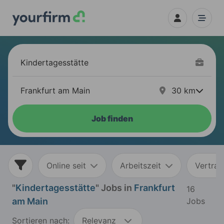
30
km
Job finden
Online seit
Arbeitszeit
Vertrag
"
Kindertagesstätte
" Jobs in
Frankfurt
16
am Main
Jobs
Sortieren nach:
Relevanz