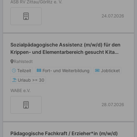
ASB RV Zittau/Görlitz e. V.
24.07.2026
Sozialpädagogische Assistenz (m/w/d) für den
Krippen- und Elementarbereich gesucht Kita
Rahlstedter Weg
Rahlstedt
Teilzeit
Fort- und Weiterbildung
Jobticket
Urlaub >= 30
WABE e.V.
28.07.2026
Pädagogische Fachkraft / Erzieher*in (m/w/d)