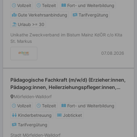
Vollzeit
Teilzeit
Fort- und Weiterbildung
Gute Verkehrsanbindung
Tarifvergütung
Urlaub >= 30
Unikathe Zweckverband im Bistum Mainz KdÖR c/o Kita
St. Markus
07.08.2026
Pädagogische Fachkraft (m/w/d) (Erzieher:innen,
Pädagog:innen, Heilerziehungspfleger:innen,
Grund- und Förderschullehrer:innen o. ä.)
Mörfelden-Walldorf
Vollzeit
Teilzeit
Fort- und Weiterbildung
Kinderbetreuung
Jobticket
Tarifvergütung
Stadt Mörfelden-Walldorf