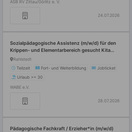
ASB RV Zittau/Görlitz e. V.
24.07.2026
Sozialpädagogische Assistenz (m/w/d) für den
Krippen- und Elementarbereich gesucht Kita
Rahlstedter Weg
Rahlstedt
Teilzeit
Fort- und Weiterbildung
Jobticket
Urlaub >= 30
WABE e.V.
28.07.2026
Pädagogische Fachkraft / Erzieher*in (m/w/d)