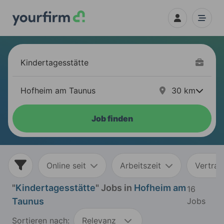
30
km
Job finden
Online seit
Arbeitszeit
Vertrag
"
Kindertagesstätte
" Jobs in
Hofheim am
16
Taunus
Jobs
Sortieren nach:
Relevanz