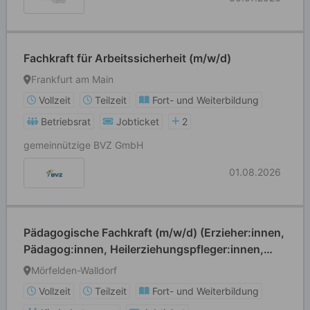
Fachkraft für Arbeitssicherheit (m/w/d)
Frankfurt am Main
Vollzeit
Teilzeit
Fort- und Weiterbildung
Betriebsrat
Jobticket
2
gemeinnützige BVZ GmbH
01.08.2026
Pädagogische Fachkraft (m/w/d) (Erzieher:innen,
Pädagog:innen, Heilerziehungspfleger:innen,
Grund- und Förderschullehrer:innen o. ä.)
Mörfelden-Walldorf
Vollzeit
Teilzeit
Fort- und Weiterbildung