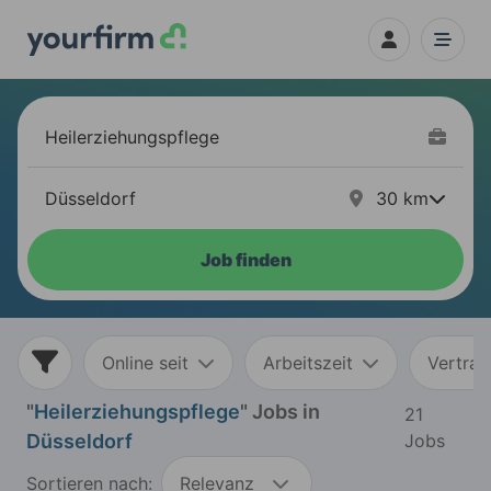
30
km
Job finden
Online seit
Arbeitszeit
Vertrag
"
Heilerziehungspflege
" Jobs in
21
Düsseldorf
Jobs
Sortieren nach:
Relevanz