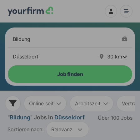
30
km
Job finden
Online seit
Arbeitszeit
Vertrag
"
Bildung
" Jobs in
Düsseldorf
Über 100 Jobs
Sortieren nach:
Relevanz