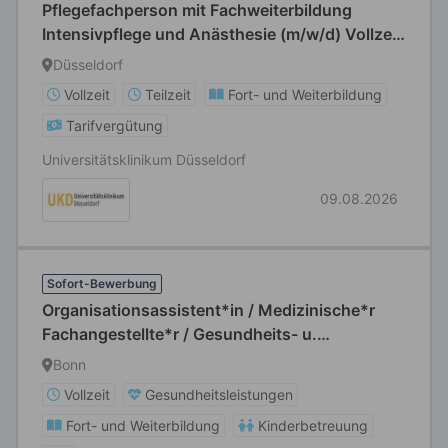
Pflegefachperson mit Fachweiterbildung
Intensivpflege und Anästhesie (m/w/d) Vollzeit
/ Teilzeit
Düsseldorf
Vollzeit
Teilzeit
Fort- und Weiterbildung
Tarifvergütung
Universitätsklinikum Düsseldorf
09.08.2026
Sofort-Bewerbung
Organisationsassistent*in / Medizinische*r
Fachangestellte*r / Gesundheits- u.
Krankenpfleger*in (m/w/d)
Bonn
Vollzeit
Gesundheitsleistungen
Fort- und Weiterbildung
Kinderbetreuung