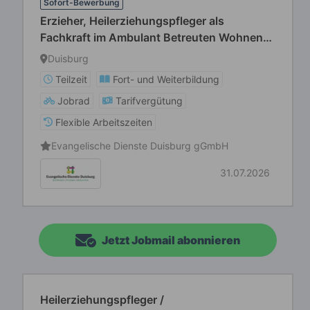
Sofort-Bewerbung
Erzieher, Heilerziehungspfleger als
Fachkraft im Ambulant Betreuten Wohnen
für Menschen mit Behinderung (m/w/d) in
Duisburg
Teilzeit
Teilzeit
Fort- und Weiterbildung
Jobrad
Tarifvergütung
Flexible Arbeitszeiten
Evangelische Dienste Duisburg gGmbH
31.07.2026
Jetzt Jobmail abonnieren
Heilerziehungspfleger /