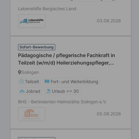
Lebenshilfe Bergisches Land
03.08.2026
Sofort-Bewerbung
Pädagogische / pflegerische Fachkraft in
Teilzeit (w/m/d) Heilerziehungspfleger,
Sozialarbeiter, Sozialpädagoge, Erzieher,
Solingen
Gesundheits- und Krankenpfleger,
Teilzeit
Fort- und Weiterbildung
Altenpfleger
Jobrad
Urlaub >= 30
BHS - Behinderten-Heimstätte Solingen e.V.
05.08.2026