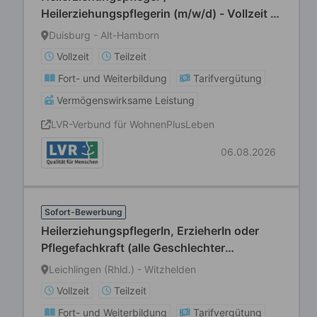
Heilerziehungspflegerin (m/w/d) - Vollzeit /
Teilzeit
Duisburg - Alt-Hamborn
Vollzeit
Teilzeit
Fort- und Weiterbildung
Tarifvergütung
Vermögenswirksame Leistung
LVR-Verbund für WohnenPlusLeben
06.08.2026
Sofort-Bewerbung
HeilerziehungspflegerIn, ErzieherIn oder
Pflegefachkraft (alle Geschlechter
willkommen) in Voll- oder Teilzeit
Leichlingen (Rhld.) - Witzhelden
Vollzeit
Teilzeit
Fort- und Weiterbildung
Tarifvergütung