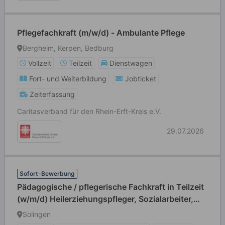
Pflegefachkraft (m/w/d) - Ambulante Pflege
Bergheim, Kerpen, Bedburg
Vollzeit
Teilzeit
Dienstwagen
Fort- und Weiterbildung
Jobticket
Zeiterfassung
Caritasverband für den Rhein-Erft-Kreis e.V.
29.07.2026
Sofort-Bewerbung
Pädagogische / pflegerische Fachkraft in Teilzeit
(w/m/d) Heilerziehungspfleger, Sozialarbeiter,
Sozialpädagoge, Erzieher, Gesundheits- und
Solingen
Krankenpfleger, Altenpfleger