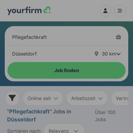
30
km
Job finden
Online seit
Arbeitszeit
Vertrag
"
Pflegefachkraft
" Jobs in
Über 100
Düsseldorf
Jobs
Sortieren nach:
Relevanz