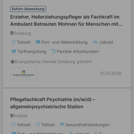
Sofort-Bewerbung
Erzieher, Heilerziehungspfleger als Fachkraft im
Ambulant Betreuten Wohnen für Menschen mit
Behinderung (m/w/d) in Teilzeit
Duisburg
Teilzeit
Fort- und Weiterbildung
Jobrad
Tarifvergütung
Flexible Arbeitszeiten
Evangelische Dienste Duisburg gGmbH
31.07.2026
Pflegefachkraft Psychiatrie (m/w/d) –
allgemeinpsychiatrische Station
Krefeld
Vollzeit
Teilzeit
Gesundheitsleistungen
Fort- und Weiterbildung
Jobrad
3