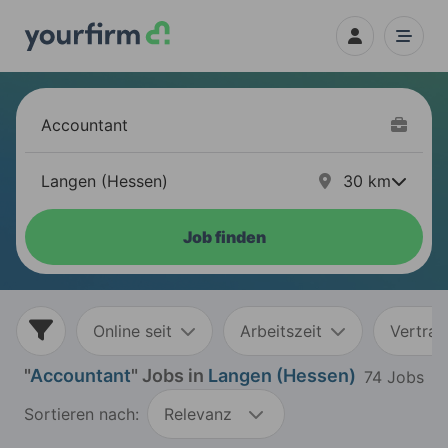
30
km
Job finden
Online seit
Arbeitszeit
Vertrag
"
Accountant
" Jobs in
Langen (Hessen)
74 Jobs
Sortieren nach:
Relevanz