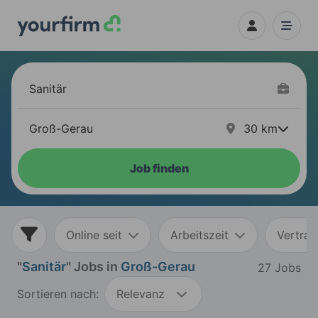
30
km
Job finden
Online seit
Arbeitszeit
Vertrag
"
Sanitär
" Jobs in
Groß-Gerau
27 Jobs
Sortieren nach:
Relevanz